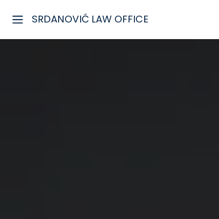
Skip to Content
SRDANOVIĆ LAW OFFICE