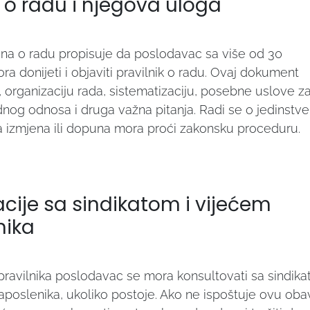
k o radu i njegova uloga
ona o radu propisuje da poslodavac sa više od 30
a donijeti i objaviti pravilnik o radu. Ovaj dokument
, organizaciju rada, sistematizaciju, posebne uslove z
dnog odnosa i druga važna pitanja. Radi se o jedinst
a izmjena ili dopuna mora proći zakonsku proceduru.
cije sa sindikatom i vijećem
nika
 pravilnika poslodavac se mora konsultovati sa sindik
 zaposlenika, ukoliko postoje. Ako ne ispoštuje ovu oba