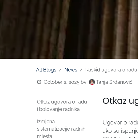
All Blogs
News
Raskid ugovora o radu i
October 2, 2025
by
Tanja Srdanović
Otkaz ug
Otkaz ugovora o radu
i bolovanje radnika
Izmjena
Ugovor o rad
sistematizacije radnih
ako su ispunje
mjesta