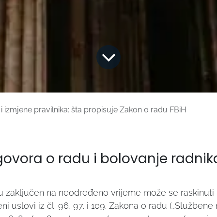
 izmjene pravilnika: šta propisuje Zakon o radu FBiH
ovora o radu i bolovanje radnik
u zaključen na neodređeno vrijeme može se raskinuti
ni uslovi iz čl. 96, 97. i 109. Zakona o radu („Službene