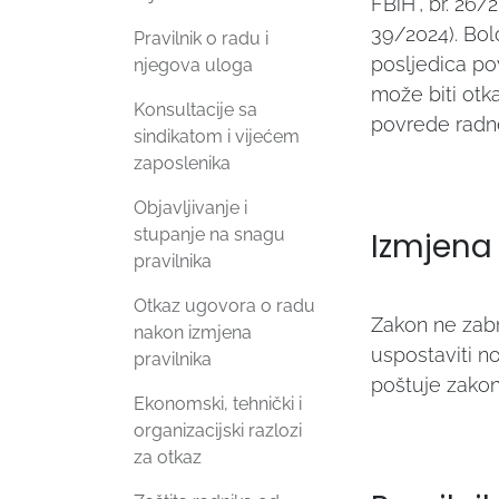
FBiH", br. 26
39/2024). Bol
Pravilnik o radu i
posljedica po
njegova uloga
može biti otka
Konsultacije sa
povrede radne
sindikatom i vijećem
zaposlenika
Objavljivanje i
stupanje na snagu
Izmjena 
pravilnika
Otkaz ugovora o radu
Zakon ne zabr
nakon izmjena
uspostaviti n
pravilnika
poštuje zako
Ekonomski, tehnički i
organizacijski razlozi
za otkaz