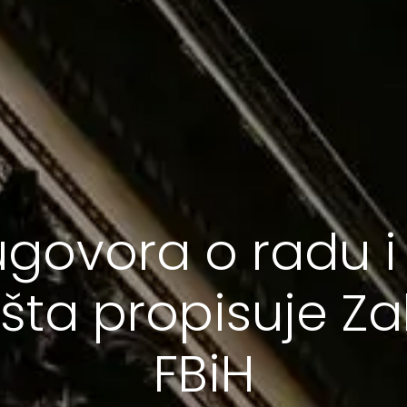
ugovora o radu i
: šta propisuje Z
FBiH