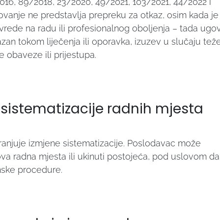
/2016, 89/2018, 23/2020, 49/2021, 103/2021, 44/2022 i
ovanje ne predstavlja prepreku za otkaz, osim kada je
vrede na radu ili profesionalnog oboljenja – tada ugo
zan tokom liječenja ili oporavka, izuzev u slučaju tež
 obaveze ili prijestupa.
sistematizacije radnih mjesta
anjuje izmjene sistematizacije. Poslodavac može
ova radna mjesta ili ukinuti postojeća, pod uslovom da
nske procedure.