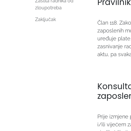
Pravilni
Zaštita radnika od
zloupotreba
Zaključak
Član 118. Zak
zaposlenih mor
uređuje plate
zasnivanje ra
aktu, pa svak
Konsulta
zaposle
Prije izmjene
i/ili vijećem